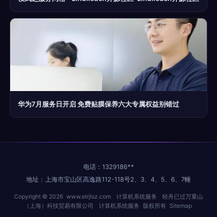
华为7月服务日开启 免费贴膜保养六大专属权益别错过
电话：1329186**
地址：上海市宝山区高逸路112-118号2、3、4、5、6、7幢
Copyright © 2026
www.elrjlsz.com
计算机系统服务
轻舟已过万重山
（上海）科技贸易有限公司
计算机系统服务
版权所有
Sitemap