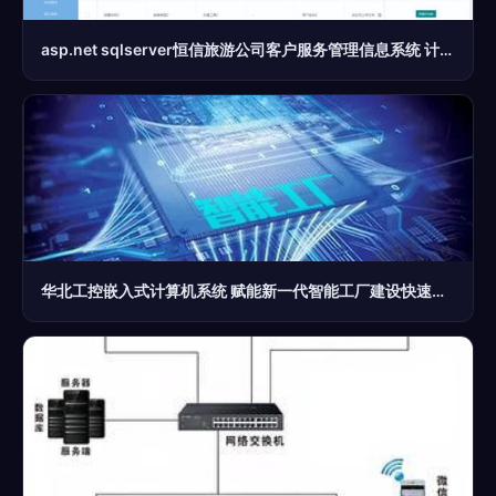
asp.net sqlserver恒信旅游公司客户服务管理信息系统 计算机毕业设计源码13912
华北工控嵌入式计算机系统 赋能新一代智能工厂建设快速发展