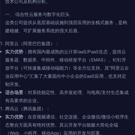
技术公司及机构分析。
一、 综合性云服务与数字化巨头
这类公司提供从底层基础设施到顶层应用的全栈式服务，是构
建稳健、可扩展服务系统的强大后盾。
阿里云（阿里巴巴集团）：
实力优势
：拥有国内最成熟的云计算IaaS/PaaS生态，提供云
服务器、数据库、中间件、移动研发平台（EMAS）、钉钉开
放平台（可快速集成移动端能力）等全方位支持。其“阿里云企
业应用中心”汇集了大量面向中小企业的SaaS应用，也支持定
制开发。
适合场景
：对系统稳定性、高并发处理、与电商/支付生态集成
有高要求的企业。
腾讯云（腾讯集团）：
实力优势
：在音视频通信、社交连接、企业微信/微信小程序生
态整合方面具有绝对优势。其云开发平台能极大简化全端
（Web、小程序、移动App）应用的开发与部署。