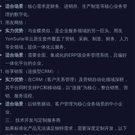
适合场景
：核心需求是财务、进销存、生产制造等核心业务管
理的数字化。
用友网络：
实力优势
：与金蝶类似，是企业服务领域的另一巨头。用友
YonSuite等云原生套件覆盖了营销、采购、制造、财务、人力
等全领域，提供一体化云服务。
适合场景
：需要全面、集成化的ERP级业务管理系统，且偏好
一体化平台的企业。
纷享销客（连接型CRM）：
实力优势
：在CRM（客户关系管理）及营销自动化领域深耕，
其平台同时支持PC和移动端，以“连接”为核心，整合销售、营
销、服务流程。
适合场景
：以销售驱动、客户管理为核心业务场景的中小企
业。
三、 技术开发与定制服务商
如果标准化产品无法满足独特需求，需要深度定制开发，以下