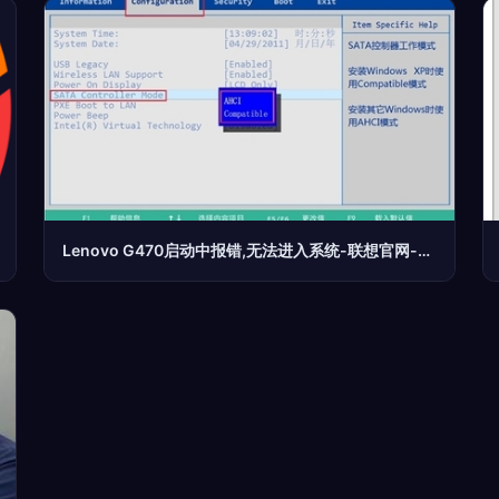
Lenovo G470启动中报错,无法进入系统-联想官网-联想服务-联想知识库-常见问题帮助-电脑问题解决方案