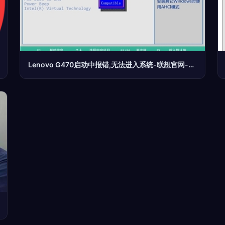
Lenovo G470启动中报错,无法进入系统-联想官网-联想服务-联想知识库-常见问题帮助-电脑问题解决方案