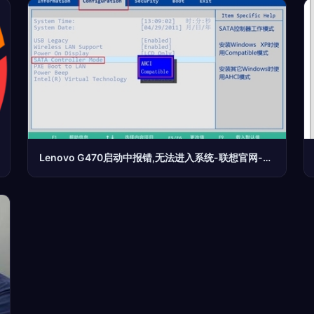
Lenovo G470启动中报错,无法进入系统-联想官网-联想服务-联想知识库-常见问题帮助-电脑问题解决方案