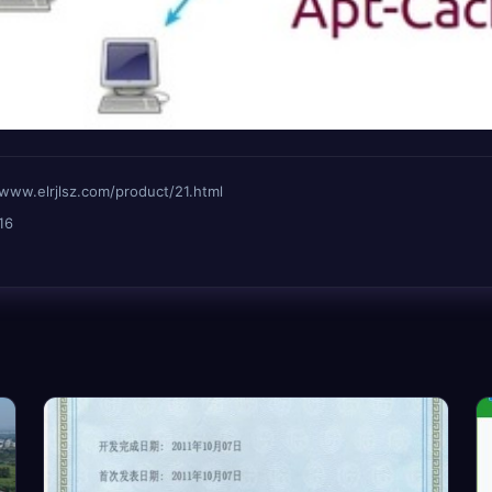
lrjlsz.com/product/21.html
16