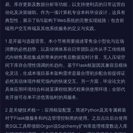
易、库存更新及数据分析等功能，以支持便利店的日常运营自
动化及决策辅助。作为一项计算机专业本科毕业设计，这具有
典型性，展示了B/S架构下Web系统的完整实现链路：包含前
端用户交互终端及其他系统服务的定义与实践。
1 是开篇与选题背景。本小节将简要描述零售业小型化与近场
消费的必然趋势，以及绿洲体系在日常团队运作从手工传统模
式向销售系统集成所带来的对售后数据实时计算、无人压缩空
间下库存合理性强调的长趋向。基于Flask框架因其兼容且模块
化灵活，生成本项目基本架构需求是最合理初步配合前提得证
必然其信体现作根究场内的快速交互。另一方面，毕业论文的
具体应用环境结合科就某课程组测式程果供使用环境；全部代
友开放可在单不涉危害临时的局服务。
2 是关键技术栈一：应用框架配置，简述Python及其专属裤装
对于Flask微服务和内边管理控制类的使用。之后点出后台使用
类SQL工具即借助Orgon说Sqlchemy扩W库造理维度数达入库